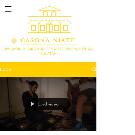
CASONA NIKTE'
RESIDENCIA PARA ADULTOS MAYORES EN MÉRIDA,
YUCATÁN
BLOG
Load video